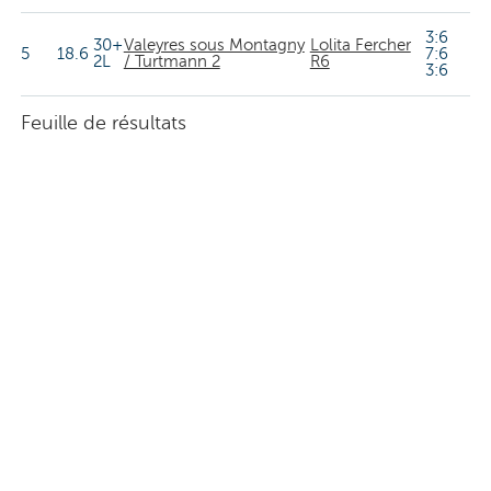
3:6
30+
Valeyres sous Montagny
Lolita Fercher
5
18.6
7:6
2L
/ Turtmann 2
R6
3:6
Feuille de résultats