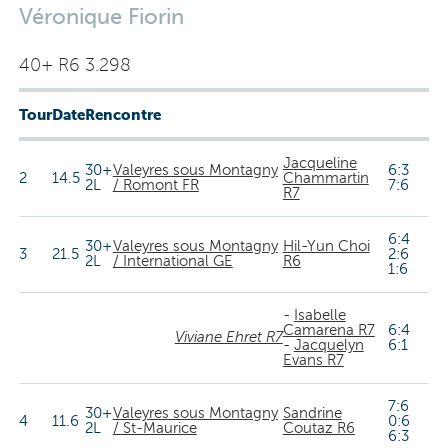
Véronique Fiorin
40+ R6 3.298
Tour
Date
Rencontre
Jacqueline
30+
Valeyres sous Montagny
6:3
2
14.5
Chammartin
2L
/ Romont FR
7:6
R7
6:4
30+
Valeyres sous Montagny
Hil-Yun Choi
3
21.5
2:6
2L
/ International GE
R6
1:6
-
Isabelle
Camarena R7
6:4
Viviane Ehret R7
-
Jacquelyn
6:1
Evans R7
7:6
30+
Valeyres sous Montagny
Sandrine
4
11.6
0:6
2L
/ St-Maurice
Coutaz R6
6:3