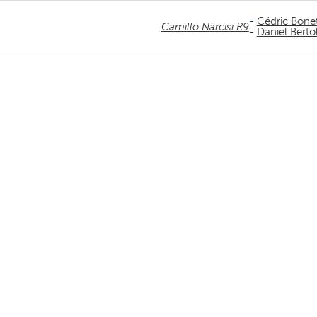
-
Cédric Bonet
Camillo Narcisi R9
-
Daniel Berto