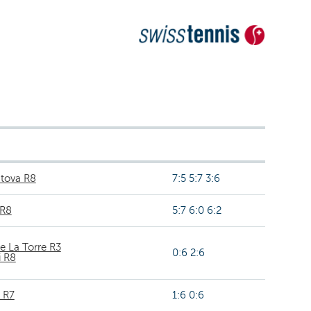
tova R8
7:5 5:7 3:6
 R8
5:7 6:0 6:2
e La Torre R3
0:6 2:6
i R8
i R7
1:6 0:6