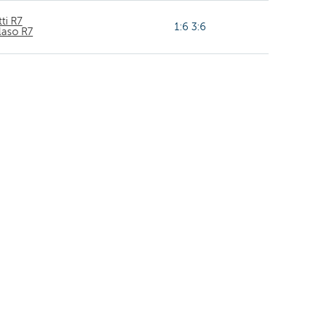
ti R7
1:6 3:6
laso R7