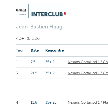
Jean-Bastien Haag
40+ R8 1.26
Tour
Date
Rencontre
1
7.5
35+ 2L
Nexans Cortaillod 1 / C
3
21.5
35+ 2L
Nexans Cortaillod 1 / C
4
11.6
35+ 2L
Nexans Cortaillod 1 / P