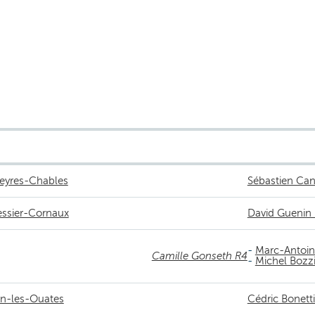
heyres-Chables
Sébastien Can
ressier-Cornaux
David Guenin
-
Marc-Antoin
Camille Gonseth R4
-
Michel Bozz
lan-les-Ouates
Cédric Bonett