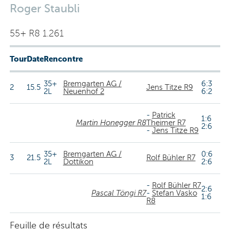
Roger Staubli
55+ R8 1.261
Tour
Date
Rencontre
35+
Bremgarten AG /
6:3
2
15.5
Jens Titze R9
2L
Neuenhof 2
6:2
-
Patrick
1:6
Martin Honegger R8
Theimer R7
2:6
-
Jens Titze R9
35+
Bremgarten AG /
0:6
3
21.5
Rolf Bühler R7
2L
Dottikon
2:6
-
Rolf Bühler R7
2:6
Pascal Töngi R7
-
Stefan Vasko
1:6
R8
Feuille de résultats