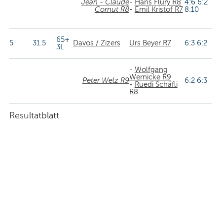
Jean - Claude
-
Hans Flury R8
4:6 6:2
Cornut R8
-
Emil Kristof R7
8:10
65+
5
31.5
Davos / Zizers
Urs Beyer R7
6:3 6:2
3L
-
Wolfgang
Wernicke R9
Peter Welz R9
6:2 6:3
-
Ruedi Schäfli
R8
Resultatblatt