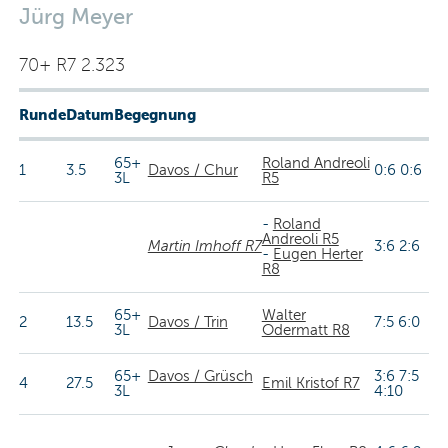
Jürg Meyer
70+ R7 2.323
Runde
Datum
Begegnung
65+
Roland Andreoli
1
3.5
Davos / Chur
0:6 0:6
3L
R5
-
Roland
Andreoli R5
Martin Imhoff R7
3:6 2:6
-
Eugen Herter
R8
65+
Walter
2
13.5
Davos / Trin
7:5 6:0
3L
Odermatt R8
65+
Davos / Grüsch
3:6 7:5
4
27.5
Emil Kristof R7
3L
4:10