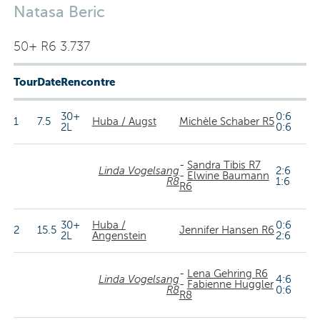
Natasa Beric
50+ R6 3.737
Tour
Date
Rencontre
30+
0:6
1
7.5
Huba / Augst
Michèle Schaber R5
2L
0:6
-
Sandra Tibis R7
Linda Vogelsang
2:6
-
Elwine Baumann
R8
1:6
R6
30+
Huba /
0:6
2
15.5
Jennifer Hansen R6
2L
Angenstein
2:6
-
Lena Gehring R6
Linda Vogelsang
4:6
-
Fabienne Huggler
R8
0:6
R8