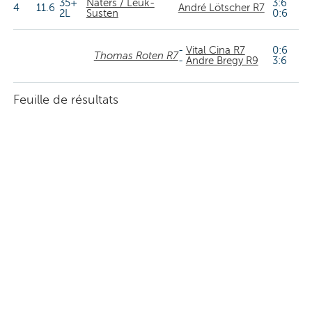
35+
Naters / Leuk-
3:6
4
11.6
André Lötscher R7
2L
Susten
0:6
-
Vital Cina R7
0:6
Thomas Roten R7
-
Andre Bregy R9
3:6
Feuille de résultats