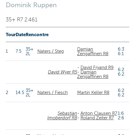
Dominik Ruppen
35+ R7 2.461
Tour
Date
Rencontre
35+
Damian
6:3
1
7.5
Naters / Steg
2L
Zengaffinen R8
6:1
-
David Fryand R9
6:2
David Wyer R5
-
Damian
6:2
Zengaffinen R8
35+
6:2
2
14.5
Naters / Fiesch
Martin Keller R8
2L
6:2
Sebastian
-
Anton Clausen R7
1:6
Imoberdorf R8
-
Roland Zeiter R7
2:6