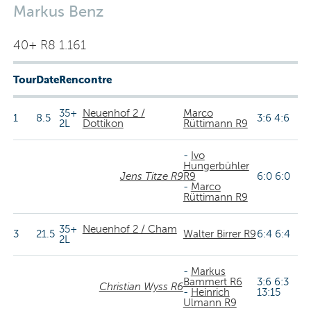
Markus Benz
40+ R8 1.161
Tour
Date
Rencontre
35+
Neuenhof 2 /
Marco
1
8.5
3:6 4:6
2L
Dottikon
Rüttimann R9
-
Ivo
Hungerbühler
Jens Titze R9
R9
6:0 6:0
-
Marco
Rüttimann R9
35+
Neuenhof 2 / Cham
3
21.5
Walter Birrer R9
6:4 6:4
2L
-
Markus
Bammert R6
3:6 6:3
Christian Wyss R6
-
Heinrich
13:15
Ulmann R9