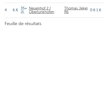
35+
Neuenhof 2 /
Thomas Jeker
4
6.6
0:6 1:6
2L
Oberlunkhofen
R6
Feuille de résultats