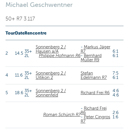
Michael Geschwentner
50+ R7 3.117
Tour
Date
Rencontre
Sonnenberg 2 /
-
Markus Jäger
35+
Hausen a/A
R7
6:1
2
14.5
2L
Philippe Hofmann R6
-
Bernhard
6:1
Müller R9
35+
Sonnenberg 2 /
Stefan
7:5
4
11.6
2L
Uitikon 2
Edelmann R7
6:1
35+
Sonnenberg 2 /
4:6
5
18.6
Richard Frei R6
2L
Sonnenfeld
4:6
-
Richard Frei
R6
2:6
Roman Schürch R7
-
Peter Cingros
1:6
R7