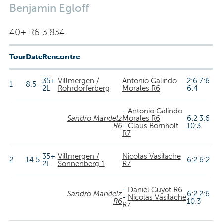
Benjamin Egloff
40+ R6 3.834
Tour
Date
Rencontre
35+
Villmergen /
Antonio Galindo
2:6 7:6
1
8.5
2L
Rohrdorferberg
Morales R6
6:4
-
Antonio Galindo
Sandro Mandelz
Morales R6
6:2 3:6
R6
-
Claus Bornholt
10:3
R7
35+
Villmergen /
Nicolas Vasilache
2
14.5
6:2 6:2
2L
Sonnenberg 1
R7
-
Daniel Guyot R6
Sandro Mandelz
6:2 2:6
-
Nicolas Vasilache
R6
10:3
R7