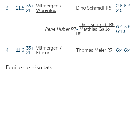
35+
Villmergen /
2:6 6:3
3
21.5
Dino Schmidt R6
2L
Würenlos
2:6
-
Dino Schmidt R6
6:4 3:6
René Huber R7
-
Matthias Gallo
6:10
R8
35+
Villmergen /
4
11.6
Thomas Meier R7
6:4 6:4
2L
Ebikon
Feuille de résultats