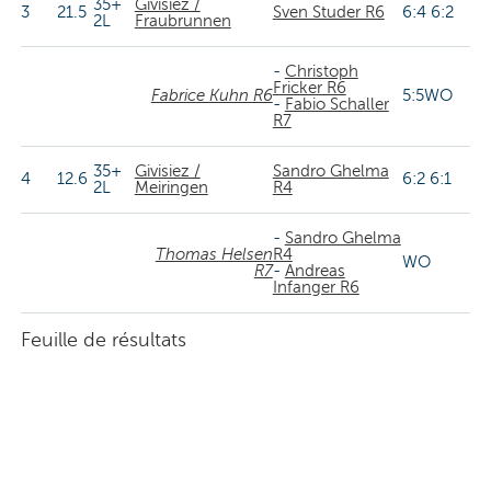
35+
Givisiez /
3
21.5
Sven Studer R6
6:4 6:2
2L
Fraubrunnen
-
Christoph
Fricker R6
Fabrice Kuhn R6
5:5WO
-
Fabio Schaller
R7
35+
Givisiez /
Sandro Ghelma
4
12.6
6:2 6:1
2L
Meiringen
R4
-
Sandro Ghelma
Thomas Helsen
R4
WO
R7
-
Andreas
Infanger R6
Feuille de résultats