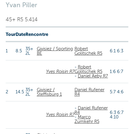
Yvan Piller
45+ R5 5.414
Tour
Date
Rencontre
35+
Givisiez / Sporting
Robert
1
8.5
6:1 6:3
2L
BE
Golitschek R5
-
Robert
Yves Roisin R7
Golitschek R5
1:6 6:7
-
Daniel Aeby R7
35+
Givisiez /
Daniel Rufener
2
14.5
5:7 4:6
2L
Steffisburg 1
R4
-
Daniel Rufener
R4
6:3 6:7
Yves Roisin R7
-
Marco
4:10
Zumkehr R5