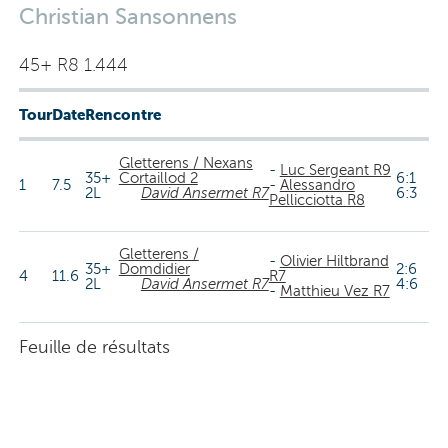
Christian Sansonnens
45+ R8 1.444
Tour
Date
Rencontre
Gletterens / Nexans
-
Luc Sergeant R9
35+
Cortaillod 2
6:1
1
7.5
-
Alessandro
2L
David Ansermet R7
6:3
Pellicciotta R8
Gletterens /
-
Olivier Hiltbrand
35+
Domdidier
2:6
4
11.6
R7
2L
David Ansermet R7
4:6
-
Matthieu Vez R7
Feuille de résultats