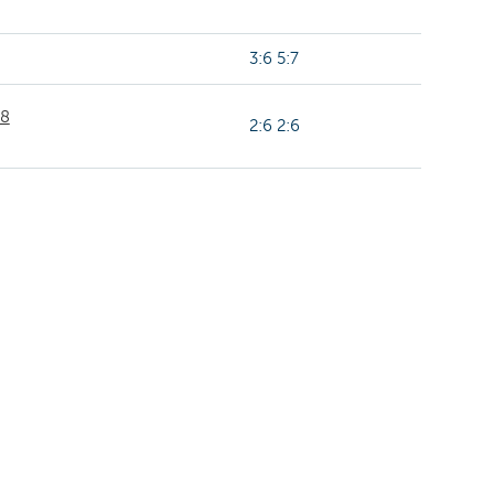
3:6 5:7
R8
2:6 2:6