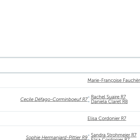
Marie-Françoise Fauchèr
-
Rachel Suaire R7
Cecile Défago-Corminboeuf R7
-
Daniela Claret R8
Elisa Cordonier R7
-
Sandra Strohmeier R7
Sophie Hermanjard-Pittier R9
-
Elisa Cordonier R7