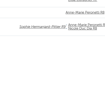
Anne-Marie Peronetti R8
-
Anne-Marie Peronetti 
Sophie Hermanjard-Pittier R9
-
Nicole Duc Dia R8