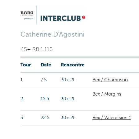
Catherine D'Agostini
45+ R8 1.116
Tour
Date
Rencontre
1
7.5
30+ 2L
Bex / Chamoson
Bex / Morgins
2
15.5
30+ 2L
3
22.5
30+ 2L
Bex / Valère Sion 1