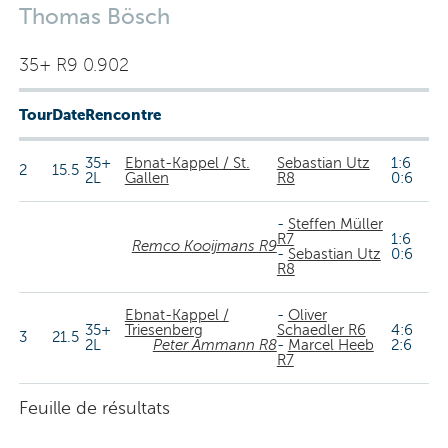
Thomas Bösch
35+ R9 0.902
Tour
Date
Rencontre
35+
Ebnat-Kappel / St.
Sebastian Utz
1:6
2
15.5
2L
Gallen
R8
0:6
-
Steffen Müller
R7
1:6
Remco Kooijmans R9
-
Sebastian Utz
0:6
R8
Ebnat-Kappel /
-
Oliver
35+
Triesenberg
Schaedler R6
4:6
3
21.5
2L
Peter Ammann R8
-
Marcel Heeb
2:6
R7
Feuille de résultats