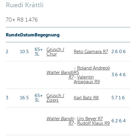
Ruedi Krättli
70+ R8 1.476
Runde
Datum
Begegnung
65+
Grüsch /
2
10.5
Reto Giamara R7
2:6 0:6
3L
Chur
-
Roland Andreoli
Walter Bandli
R5
3:6 4:6
R7
-
Valentin
Arpagaus R9
65+
Grüsch /
3
16.5
Karl Batz R8
5:7 1:6
3L
Zizers
Walter Bandli
-
Urs Beyer R7
6:2 6:4
R7
-
Rudolf Klaus R9