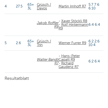
65+
Grüsch /
5:7 7:6
4
27.5
Martin Imhoff R7
3L
Davos
6:10
-
Xaver Stöckli R8
Jakob Roffler
-
Rolf Hintermann
6:4 6:4
R9
R9
65+
Grüsch /
6:2 2:6
5
2.6
Werner Furrer R9
3L
Trin
10:4
-
Hans-Peter
Walter Bandli
Capatt R9
6:2 6:4
R7
-
Richard
Gaudenz R7
Resultatblatt