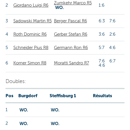
Zumkehr Marco R5
2
Giordano Luigi R6
1:6
WO.
3
Sadowski Martin R5
Berger Pascal R6
6:3 7:6
4
Roth Dominic R6
Gerber Stefan R6
3:6 2:6
5
Schneider Pius R8
Germann Ron R6
5:7 4:6
7:6 6:7
6
Korner Simon R8
Moratti Sandro R7
4:6
Doubles:
Pos
Burgdorf
Steffisburg 1
Résultats
1
WO.
WO.
2
WO.
WO.