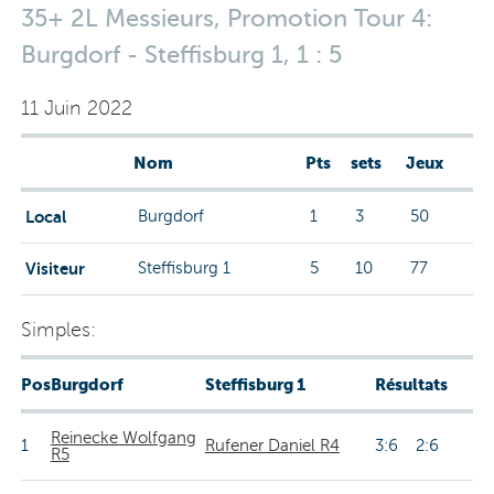
35+ 2L Messieurs, Promotion Tour 4:
Burgdorf - Steffisburg 1, 1 : 5
11 Juin 2022
Nom
Pts
sets
Jeux
Local
Burgdorf
1
3
50
Visiteur
Steffisburg 1
5
10
77
Simples:
Pos
Burgdorf
Steffisburg 1
Résultats
Reinecke Wolfgang
1
Rufener Daniel R4
3:6 2:6
R5