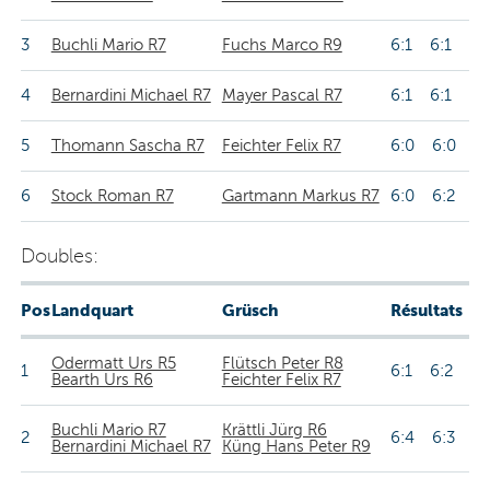
3
Buchli Mario R7
Fuchs Marco R9
6:1 6:1
4
Bernardini Michael R7
Mayer Pascal R7
6:1 6:1
5
Thomann Sascha R7
Feichter Felix R7
6:0 6:0
6
Stock Roman R7
Gartmann Markus R7
6:0 6:2
Doubles:
Pos
Landquart
Grüsch
Résultats
Odermatt Urs R5
Flütsch Peter R8
1
6:1 6:2
Bearth Urs R6
Feichter Felix R7
Buchli Mario R7
Krättli Jürg R6
2
6:4 6:3
Bernardini Michael R7
Küng Hans Peter R9