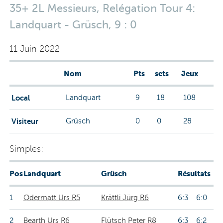
35+ 2L Messieurs, Relégation Tour 4:
Landquart - Grüsch, 9 : 0
11 Juin 2022
Nom
Pts
sets
Jeux
Local
Landquart
9
18
108
Visiteur
Grüsch
0
0
28
Simples:
Pos
Landquart
Grüsch
Résultats
1
Odermatt Urs R5
Krättli Jürg R6
6:3 6:0
2
Bearth Urs R6
Flütsch Peter R8
6:3 6:2