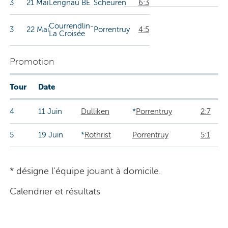
3
21 Mai
Lengnau BE
Scheuren
6:3
Courrendlin-
3
22 Mai
Porrentruy
4:5
La Croisée
Promotion
Tour
Date
4
11 Juin
Dulliken
*
Porrentruy
2:7
5
19 Juin
*
Rothrist
Porrentruy
5:1
* désigne l'équipe jouant à domicile.
Calendrier et résultats