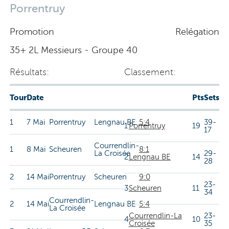
Porrentruy
Promotion
Relégation
35+ 2L Messieurs - Groupe 40
Résultats:
Classement:
Tour
Date
Pts
Sets
1
7 Mai
Porrentruy
Lengnau BE
5:4
39-
1
Porrentruy
19
17
Courrendlin-
1
8 Mai
Scheuren
8:1
La Croisée
29-
2
Lengnau BE
14
28
2
14 Mai
Porrentruy
Scheuren
9:0
23-
3
Scheuren
11
34
Courrendlin-
2
14 Mai
Lengnau BE
5:4
La Croisée
Courrendlin-La
23-
4
10
Croisée
35