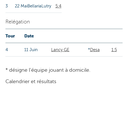
3
22 Mai
Bellaria
Lutry
5:4
Relégation
Tour
Date
4
11 Juin
Lancy GE
*
Desa
1:5
* désigne l'équipe jouant à domicile.
Calendrier et résultats