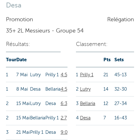
Desa
Promotion
Relégation
35+ 2L Messieurs - Groupe 54
Résultats:
Classement:
Tour
Date
Pts
Sets
1
7 Mai
Lutry
Prilly 1
4:5
1
Prilly 1
21
45-13
1
8 Mai
Desa
Bellaria
4:5
2
Lutry
14
32-30
2
15 Mai
Lutry
Desa
6:3
3
Bellaria
12
27-34
2
15 Mai
Bellaria
Prilly 1
2:7
4
Desa
7
16-43
3
21 Mai
Prilly 1
Desa
9:0