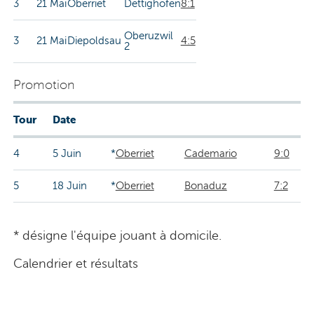
3
21 Mai
Oberriet
Dettighofen
8:1
Oberuzwil
3
21 Mai
Diepoldsau
4:5
2
Promotion
Tour
Date
4
5 Juin
*
Oberriet
Cademario
9:0
5
18 Juin
*
Oberriet
Bonaduz
7:2
* désigne l'équipe jouant à domicile.
Calendrier et résultats