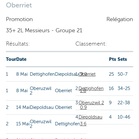
Oberriet
Promotion
Relégation
35+ 2L Messieurs - Groupe 21
Résultats:
Classement:
Tour
Date
Pts
Sets
1
8 Mai
Dettighofen
Diepoldsau
1
Oberriet
9:0
25
50-7
Oberuzwil
2
Dettighofen
16
34-25
1
8 Mai
Oberriet
1:8
2
3
Oberuzwil 2
9
22-38
2
14 Mai
Diepoldsau
Oberriet
0:9
4
Diepoldsau
4
10-46
Oberuzwil
2
15 Mai
Dettighofen
3:6
2