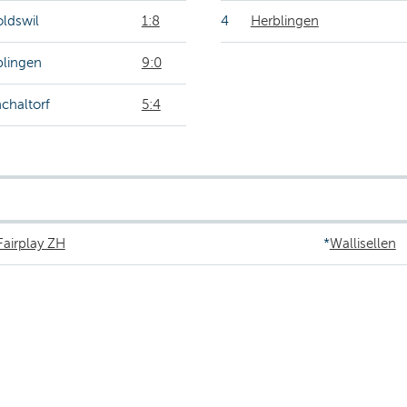
ldswil
1:8
4
Herblingen
blingen
9:0
chaltorf
5:4
Fairplay ZH
*
Wallisellen