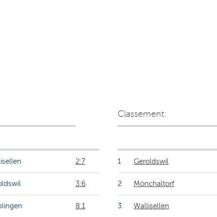
Classement:
isellen
2:7
1
Geroldswil
ldswil
3:6
2
Mönchaltorf
blingen
8:1
3
Wallisellen