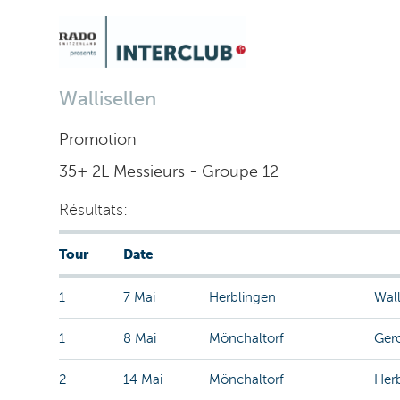
Wallisellen
Promotion
35+ 2L Messieurs - Groupe 12
Résultats:
Tour
Date
1
7 Mai
Herblingen
Wall
1
8 Mai
Mönchaltorf
Gero
2
14 Mai
Mönchaltorf
Her