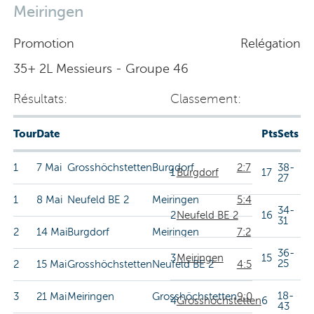
Meiringen
Promotion
Relégation
35+ 2L Messieurs - Groupe 46
Résultats:
Classement:
Tour
Date
Pts
Sets
1
7 Mai
Grosshöchstetten
Burgdorf
2:7
38-
1
Burgdorf
17
27
1
8 Mai
Neufeld BE 2
Meiringen
5:4
34-
2
Neufeld BE 2
16
31
2
14 Mai
Burgdorf
Meiringen
7:2
36-
3
Meiringen
15
25
2
15 Mai
Grosshöchstetten
Neufeld BE 2
4:5
18-
3
21 Mai
Meiringen
Grosshöchstetten
9:0
4
Grosshöchstetten
6
43