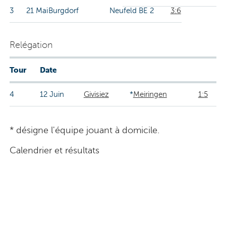
3
21 Mai
Burgdorf
Neufeld BE 2
3:6
Relégation
Tour
Date
4
12 Juin
Givisiez
*
Meiringen
1:5
* désigne l'équipe jouant à domicile.
Calendrier et résultats