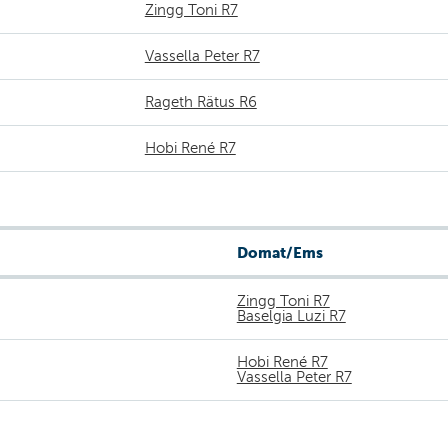
Zingg Toni R7
Vassella Peter R7
Rageth Rätus R6
Hobi René R7
Domat/Ems
Zingg Toni R7
Baselgia Luzi R7
Hobi René R7
Vassella Peter R7