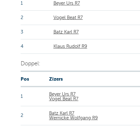
1
Beyer Urs R7
2
Vogel Beat R7
3
Batz Karl R7
4
Klaus Rudolf R9
Doppel:
Pos
Zizers
Beyer Urs R7
1
Vogel Beat R7
Batz Karl R7
2
Wernicke Wolfgang R9