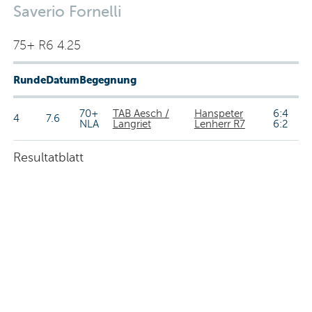
Saverio Fornelli
75+ R6 4.25
Runde
Datum
Begegnung
70+
TAB Aesch /
Hanspeter
6:4
4
7.6
NLA
Langriet
Lenherr R7
6:2
Resultatblatt