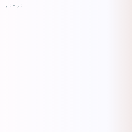
, : - , :