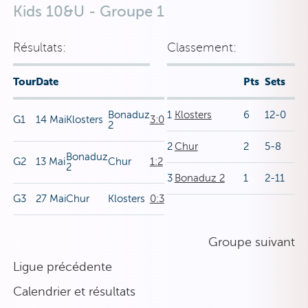
Kids 10&U - Groupe 1
Résultats:
Classement:
Tour
Date
Pts
Sets
Bonaduz
1
Klosters
6
12-0
G1
14 Mai
Klosters
3:0
2
2
Chur
2
5-8
Bonaduz
G2
13 Mai
Chur
1:2
2
3
Bonaduz 2
1
2-11
G3
27 Mai
Chur
Klosters
0:3
Groupe suivant
Ligue précédente
Calendrier et résultats