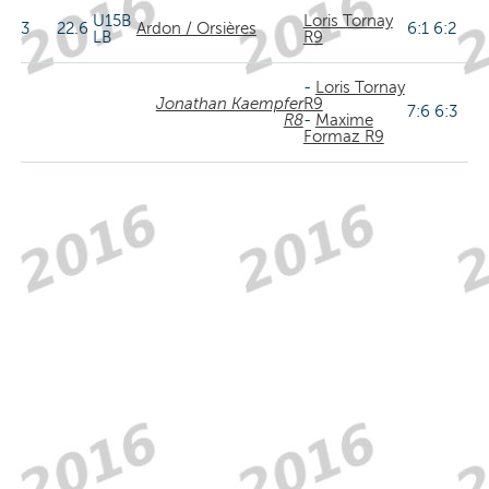
U15B
Loris Tornay
3
22.6
Ardon / Orsières
6:1 6:2
LB
R9
-
Loris Tornay
Jonathan Kaempfer
R9
7:6 6:3
R8
-
Maxime
Formaz R9