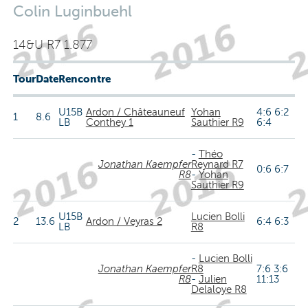
Colin Luginbuehl
14&U R7 1.877
Tour
Date
Rencontre
U15B
Ardon / Châteauneuf
Yohan
4:6 6:2
1
8.6
LB
Conthey 1
Sauthier R9
6:4
-
Théo
Jonathan Kaempfer
Reynard R7
0:6 6:7
R8
-
Yohan
Sauthier R9
U15B
Lucien Bolli
2
13.6
Ardon / Veyras 2
6:4 6:3
LB
R8
-
Lucien Bolli
Jonathan Kaempfer
R8
7:6 3:6
R8
-
Julien
11:13
Delaloye R8