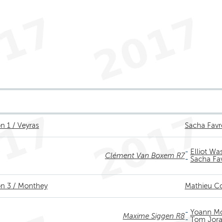
on 1 / Veyras
Sacha Favr
-
Elliot Wa
Clément Van Boxem R7
-
Sacha Fa
on 3 / Monthey
Mathieu C
-
Yoann M
Maxime Siggen R8
-
Tom Jor