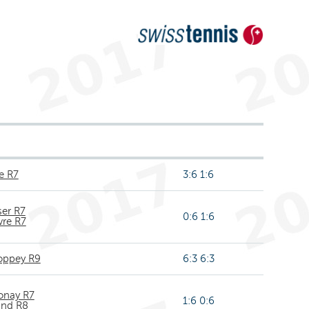
e R7
3:6 1:6
ser R7
0:6 1:6
vre R7
oppey R9
6:3 6:3
onay R7
1:6 0:6
and R8