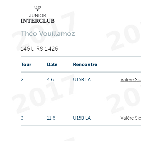
Théo Vouillamoz
14&U R8 1.426
Tour
Date
Rencontre
2
4.6
U15B LA
Valère Si
3
11.6
U15B LA
Valère Si