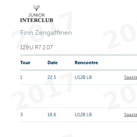
Finn Zengaffinen
12&U R7 2.07
Tour
Date
Rencontre
1
22.5
U12B LB
Saasta
3
18.6
U12B LB
Saasta