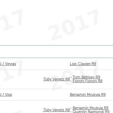
l / Veyras
Loïc Clavien R9
-
Tom Bétrisey R9
Toby Venetz R8
-
Fioroni Fioroni R8
l / Visp
Benjamin Mrukvia R9
-
Benjamin Mrukvia R9
Toby Venetz R8
-
Quentin Raimondi R9