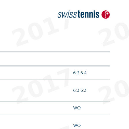
6:3 6:4
6:3 6:3
WO
WO