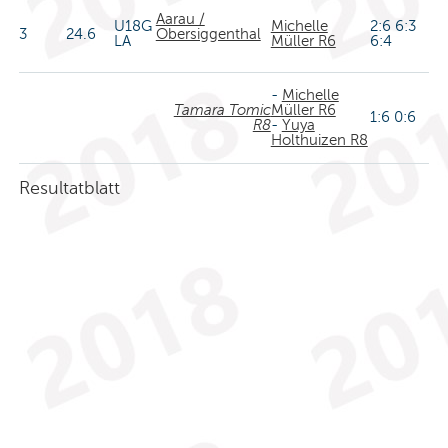
Aarau /
U18G
Michelle
2:6 6:3
3
24.6
Obersiggenthal
LA
Müller R6
6:4
-
Michelle
Tamara Tomic
Müller R6
1:6 0:6
R8
-
Yuya
Holthuizen R8
Resultatblatt