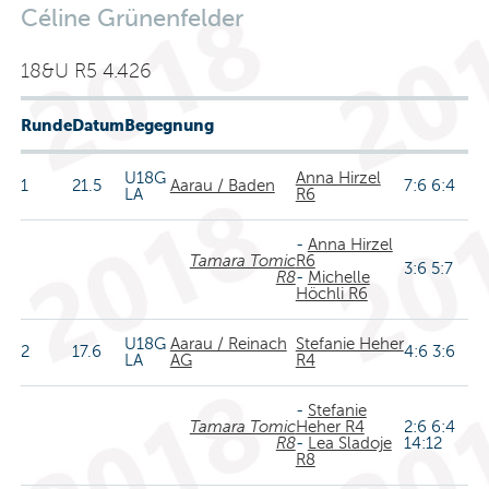
Céline Grünenfelder
18&U R5 4.426
Runde
Datum
Begegnung
U18G
Anna Hirzel
1
21.5
Aarau / Baden
7:6 6:4
LA
R6
-
Anna Hirzel
Tamara Tomic
R6
3:6 5:7
R8
-
Michelle
Höchli R6
U18G
Aarau / Reinach
Stefanie Heher
2
17.6
4:6 3:6
LA
AG
R4
-
Stefanie
Tamara Tomic
Heher R4
2:6 6:4
R8
-
Lea Sladoje
14:12
R8