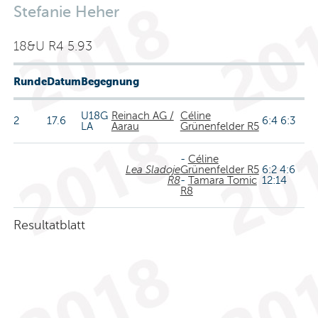
Stefanie Heher
18&U R4 5.93
Runde
Datum
Begegnung
U18G
Reinach AG /
Céline
2
17.6
6:4 6:3
LA
Aarau
Grünenfelder R5
-
Céline
Lea Sladoje
Grünenfelder R5
6:2 4:6
R8
-
Tamara Tomic
12:14
R8
Resultatblatt