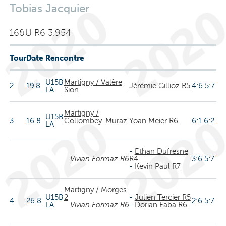
Tobias Jacquier
16&U R6 3.954
Tour
Date
Rencontre
U15B
Martigny / Valère
2
19.8
Jérémie Gillioz R5
4:6 5:7
LA
Sion
Martigny /
U15B
3
16.8
Collombey-Muraz
Yoan Meier R6
6:1 6:2
LA
-
Ethan Dufresne
Vivian Formaz R6
R4
3:6 5:7
-
Kevin Paul R7
Martigny / Morges
U15B
2
-
Julien Tercier R5
4
26.8
2:6 5:7
LA
Vivian Formaz R6
-
Dorian Faba R6