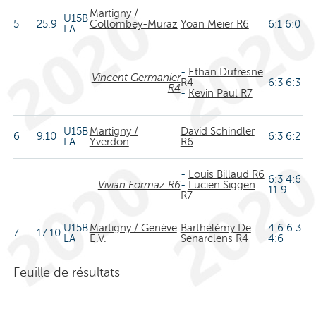
Martigny /
U15B
5
25.9
Collombey-Muraz
Yoan Meier R6
6:1 6:0
LA
-
Ethan Dufresne
Vincent Germanier
R4
6:3 6:3
R4
-
Kevin Paul R7
U15B
Martigny /
David Schindler
6
9.10
6:3 6:2
LA
Yverdon
R6
-
Louis Billaud R6
6:3 4:6
Vivian Formaz R6
-
Lucien Siggen
11:9
R7
U15B
Martigny / Genève
Barthélémy De
4:6 6:3
7
17.10
LA
E.V.
Senarclens R4
4:6
Feuille de résultats