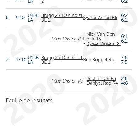
LA
2
6:2
U15B
Brugg 2 / Dählhölzli
6:2
6
9.10
Kyaxar Ansari R6
LA
BE 2
6:2
-
Nick Van Den
6:1
Titus Cristea R3
Hoek R6
6:2
-
Kyaxar Ansari R6
U15B
Brugg 2 / Dählhölzli
7:6
7
17.10
Ben Köppel R5
LA
BE 1
7:5
-
Justin Tran R5
2:6
Titus Cristea R3
-
Daniyal Rao R4
4:6
Feuille de résultats