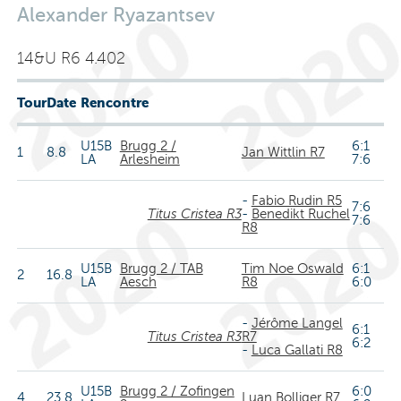
Alexander Ryazantsev
14&U R6 4.402
Tour
Date
Rencontre
U15B
Brugg 2 /
6:1
1
8.8
Jan Wittlin R7
LA
Arlesheim
7:6
-
Fabio Rudin R5
7:6
Titus Cristea R3
-
Benedikt Ruchel
7:6
R8
U15B
Brugg 2 / TAB
Tim Noe Oswald
6:1
2
16.8
LA
Aesch
R8
6:0
-
Jérôme Langel
6:1
Titus Cristea R3
R7
6:2
-
Luca Gallati R8
U15B
Brugg 2 / Zofingen
6:0
4
23.8
Luan Bolliger R7