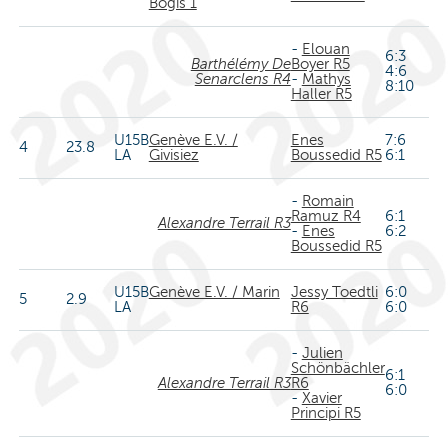
Bogis 1
-
Elouan
6:3
Barthélémy De
Boyer R5
4:6
Senarclens R4
-
Mathys
8:10
Haller R5
U15B
Genève E.V. /
Enes
7:6
4
23.8
LA
Givisiez
Boussedid R5
6:1
-
Romain
Ramuz R4
6:1
Alexandre Terrail R3
-
Enes
6:2
Boussedid R5
U15B
Genève E.V. / Marin
Jessy Toedtli
6:0
5
2.9
LA
R6
6:0
-
Julien
Schönbächler
6:1
Alexandre Terrail R3
R6
6:0
-
Xavier
Principi R5