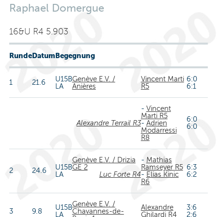
Raphael Domergue
16&U R4 5.903
Runde
Datum
Begegnung
U15B
Genève E.V. /
Vincent Marti
6:0
1
21.6
LA
Anières
R5
6:1
-
Vincent
Marti R5
6:0
Alexandre Terrail R3
-
Adrien
6:0
Modarressi
R8
Genève E.V. / Drizia
-
Mathias
U15B
GE 2
Ramseyer R5
6:3
2
24.6
LA
Luc Forte R4
-
Elias Kinic
6:2
R6
Genève E.V. /
U15B
Alexandre
3:6
3
9.8
Chavannes-de-
LA
Ghilardi R4
2:6