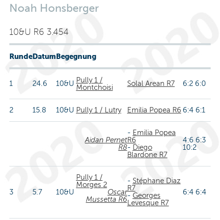
Noah Honsberger
10&U R6 3.454
Runde
Datum
Begegnung
Pully 1 /
1
24.6
10&U
Solal Arean R7
6:2 6:0
Montchoisi
2
15.8
10&U
Pully 1 / Lutry
Emilia Popea R6
6:4 6:1
-
Emilia Popea
Aidan Pernet
R6
4:6 6:3
R8
-
Diego
10:2
Blardone R7
Pully 1 /
-
Stéphane Diaz
Morges 2
R7
3
5.7
10&U
Oscar
6:4 6:4
-
Georges
Mussetta R6
Levesque R7