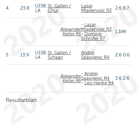
U15B
St. Gallen /
Lazar
4
23.8
2:6 6:7
LA
Chur
Mladenovic R3
-
Lazar
Alexander
Mladenovic R3
1:1ret
Keller R6
-
Dominik
Schrofer R7
U15B
St. Gallen /
Andrej
5
13.9
2:6 0:6
LA
Schaan
Spasojevic R4
-
Andrej
Alexander
Spasojevic R4
3:6 2:6
Keller R6
-
Leo Hanke R4
Resultatblatt