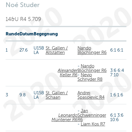
Noé Studer
14&U R4 5.709
Runde
Datum
Begegnung
U15B
St. Gallen /
Nando
1
27.6
6:1 6:1
LA
Altstätten
Blöchlinger R6
-
Nando
Alexander
Blöchlinger R6
3:6 6:4
Keller R6
-
Nevio
7:10
Schnyder R8
U15B
St. Gallen /
Andrej
3
9.8
1:6 1:6
LA
Schaan
Spasojevic R4
-
Jan
Leonardo
Schwenninger
6:1 3:6
Müntener R6
R6
10:6
-
Liam Kos R7