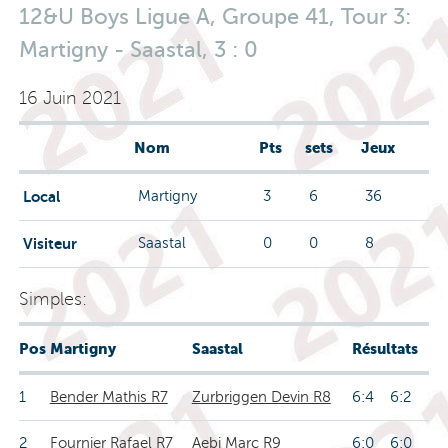
12&U Boys Ligue A, Groupe 41, Tour 3:
Martigny - Saastal, 3 : 0
16 Juin 2021
Nom
Pts
sets
Jeux
Local
Martigny
3
6
36
Visiteur
Saastal
0
0
8
Simples:
Pos
Martigny
Saastal
Résultats
1
Bender Mathis R7
Zurbriggen Devin R8
6:4 6:2
2
Fournier Rafael R7
Aebi Marc R9
6:0 6:0