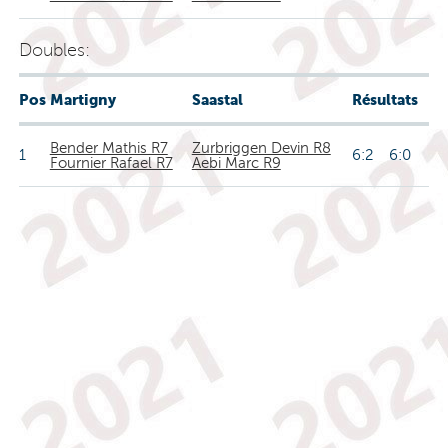
Doubles:
Pos
Martigny
Saastal
Résultats
Bender Mathis R7
Zurbriggen Devin R8
1
6:2 6:0
Fournier Rafael R7
Aebi Marc R9