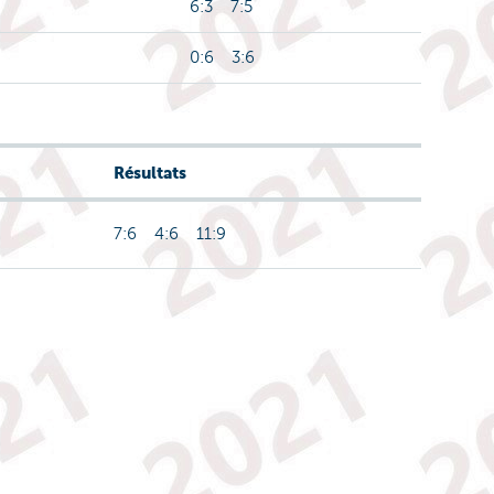
6:3 7:5
0:6 3:6
Résultats
7:6 4:6 11:9