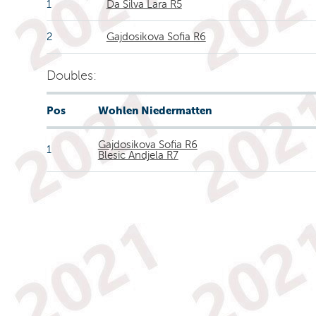
1
Da Silva Lara R5
2
Gajdosikova Sofia R6
Doubles:
Pos
Wohlen Niedermatten
Gajdosikova Sofia R6
1
Blesic Andjela R7