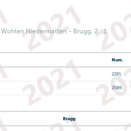
: Wohlen Niedermatten - Brugg, 2 : 1
Num.
2281
2086
Brugg