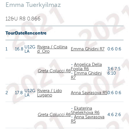
Emma Tuerkyilmaz
12&U R8 0.866
Tour
Date
Rencontre
U12G
Riviera / Collina
1
16.8
Emma Ghidini R7
0:6 0:6
LA
d´Oro
-
Angelica Della
Foglia R6
3:6 7:5
Greta Colucci R6
-
Emma Ghidini
6:10
R7
U12G
Riviera / Lido
2
17.8
Anna Savrasova R5
0:6 0:6
LA
Lugano
-
Ekaterina
Shelekhova R6
Greta Colucci R6
4:6 2:6
-
Anna Savrasova
R5