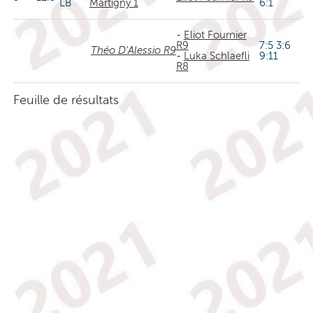
LB
Martigny 1
6:1
-
Eliot Fournier
R9
7:5 3:6
Théo D'Alessio R9
-
Luka Schlaefli
9:11
R8
Feuille de résultats