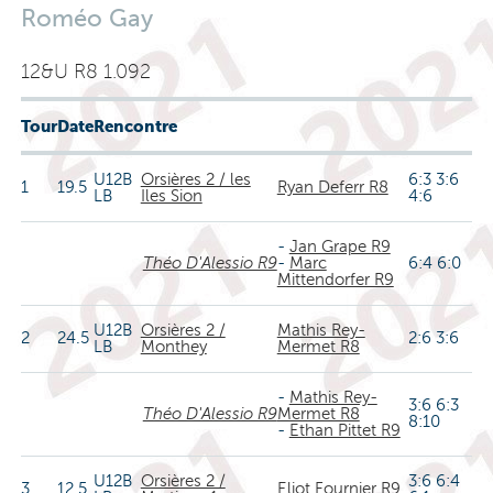
Roméo Gay
12&U R8 1.092
Tour
Date
Rencontre
U12B
Orsières 2 / les
6:3 3:6
1
19.5
Ryan Deferr R8
LB
Iles Sion
4:6
-
Jan Grape R9
Théo D'Alessio R9
-
Marc
6:4 6:0
Mittendorfer R9
U12B
Orsières 2 /
Mathis Rey-
2
24.5
2:6 3:6
LB
Monthey
Mermet R8
-
Mathis Rey-
3:6 6:3
Théo D'Alessio R9
Mermet R8
8:10
-
Ethan Pittet R9
U12B
Orsières 2 /
3:6 6:4
3
12.5
Eliot Fournier R9