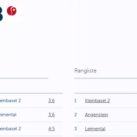
Rangliste
leinbasel 2
3:6
1
Kleinbasel 2
eimental
3:6
2
Angenstein
leinbasel 2
4:5
3
Leimental