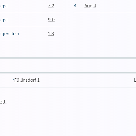
ugst
7:2
4
Augst
ugst
9:0
ngenstein
1:8
*
Füllinsdorf 1
lt.