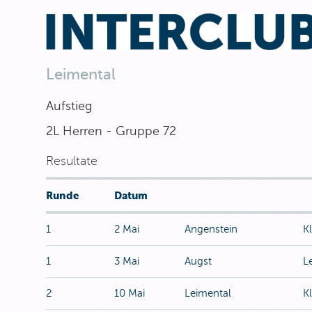
Leimental
Aufstieg
2L Herren - Gruppe 72
Resultate
Runde
Datum
1
2 Mai
Angenstein
K
1
3 Mai
Augst
L
2
10 Mai
Leimental
K