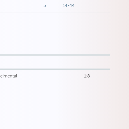
5
14-44
Leimental
1:8