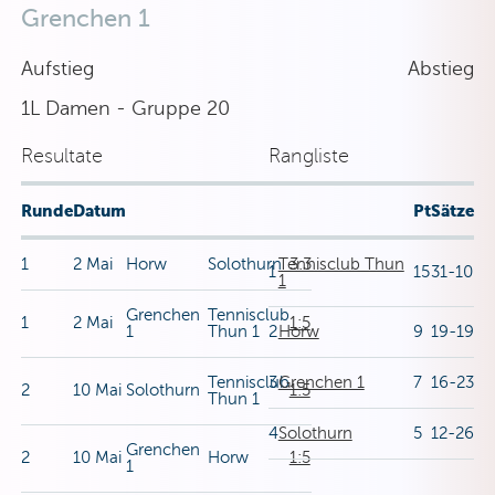
Grenchen 1
Aufstieg
Abstieg
1L Damen - Gruppe 20
Resultate
Rangliste
Runde
Datum
Pt
Sätze
1
2 Mai
Horw
Solothurn
Tennisclub Thun
3:3
1
15
31-10
1
Grenchen
Tennisclub
1
2 Mai
1:5
1
Thun 1
2
Horw
9
19-19
Tennisclub
3
Grenchen 1
7
16-23
2
10 Mai
Solothurn
1:5
Thun 1
4
Solothurn
5
12-26
Grenchen
2
10 Mai
Horw
1:5
1