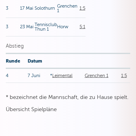
Grenchen
3
17 Mai
Solothurn
1:5
1
Tennisclub
3
23 Mai
Horw
5:1
Thun 1
Abstieg
Runde
Datum
4
7 Juni
*
Leimental
Grenchen 1
1:5
* bezeichnet die Mannschaft, die zu Hause spielt.
Übersicht Spielpläne