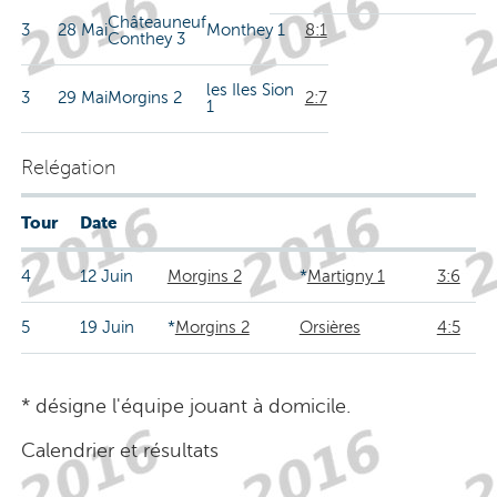
Châteauneuf
3
28 Mai
Monthey 1
8:1
Conthey 3
les Iles Sion
3
29 Mai
Morgins 2
2:7
1
Relégation
Tour
Date
4
12 Juin
Morgins 2
*
Martigny 1
3:6
5
19 Juin
*
Morgins 2
Orsières
4:5
* désigne l'équipe jouant à domicile.
Calendrier et résultats