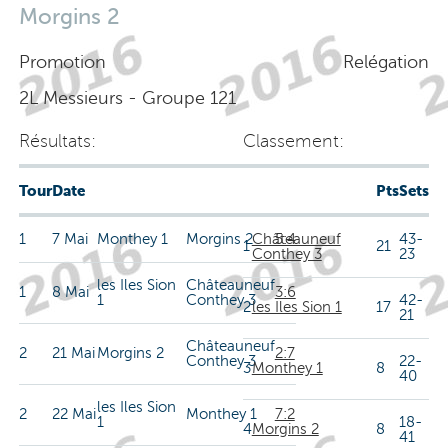
Morgins 2
Promotion
Relégation
2L Messieurs - Groupe 121
Résultats:
Classement:
Tour
Date
Pts
Sets
1
7 Mai
Monthey 1
Morgins 2
Châteauneuf
5:4
43-
1
21
Conthey 3
23
les Iles Sion
Châteauneuf
1
8 Mai
3:6
1
Conthey 3
42-
2
les Iles Sion 1
17
21
Châteauneuf
2
21 Mai
Morgins 2
2:7
Conthey 3
22-
3
Monthey 1
8
40
les Iles Sion
2
22 Mai
Monthey 1
7:2
1
18-
4
Morgins 2
8
41