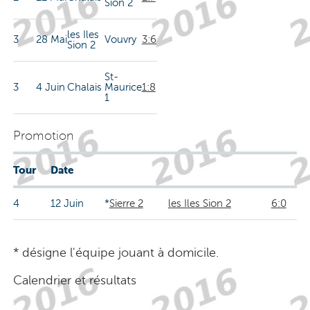
Sion 2
les Iles
3
28 Mai
Vouvry
3:6
Sion 2
St-
3
4 Juin
Chalais
Maurice
1:8
1
Promotion
Tour
Date
4
12 Juin
*
Sierre 2
les Iles Sion 2
6:0
* désigne l'équipe jouant à domicile.
Calendrier et résultats