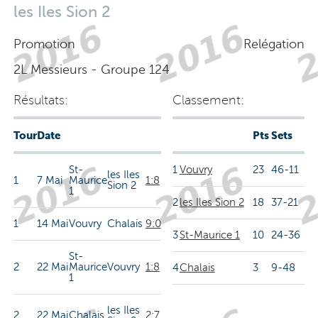
les Iles Sion 2
Promotion
Relégation
2L Messieurs - Groupe 124
Résultats:
Classement:
Tour
Date
Pts
Sets
St-
1
Vouvry
23
46-11
les Iles
1
7 Mai
Maurice
1:8
Sion 2
1
2
les Iles Sion 2
18
37-21
1
14 Mai
Vouvry
Chalais
9:0
3
St-Maurice 1
10
24-36
St-
2
22 Mai
Maurice
Vouvry
1:8
4
Chalais
3
9-48
1
les Iles
2
22 Mai
Chalais
2:7