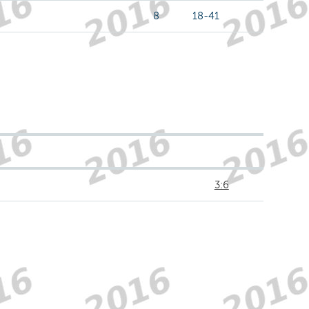
8
18-41
3:6