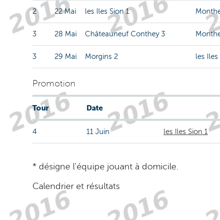
2
22 Mai
les Iles Sion 1
Monthe
3
28 Mai
Châteauneuf Conthey 3
Monthe
3
29 Mai
Morgins 2
les Iles
Promotion
Tour
Date
4
11 Juin
les Iles Sion 1
* désigne l'équipe jouant à domicile.
Calendrier et résultats