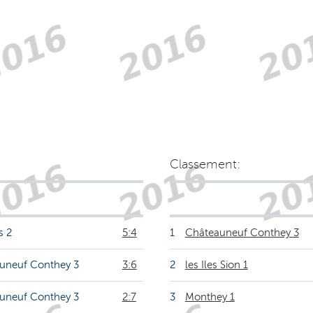
Classement:
s 2
5:4
1
Châteauneuf Conthey 3
uneuf Conthey 3
3:6
2
les Iles Sion 1
uneuf Conthey 3
2:7
3
Monthey 1