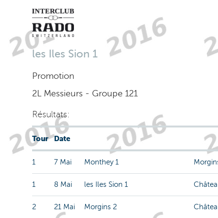
les Iles Sion 1
Promotion
2L Messieurs - Groupe 121
Résultats:
Tour
Date
1
7 Mai
Monthey 1
Morgin
1
8 Mai
les Iles Sion 1
Châtea
2
21 Mai
Morgins 2
Châtea