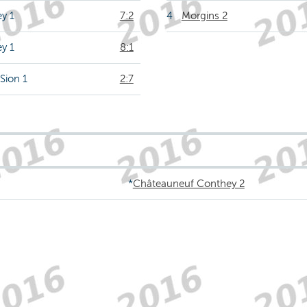
y 1
7:2
4
Morgins 2
y 1
8:1
 Sion 1
2:7
*
Châteauneuf Conthey 2