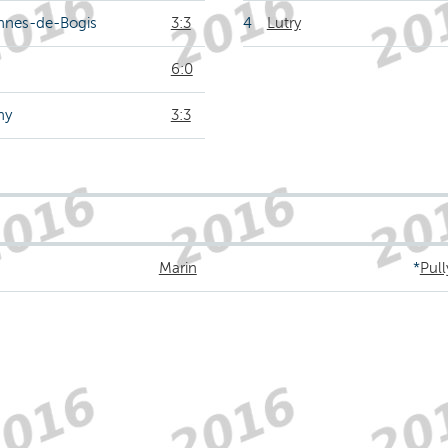
nnes-de-Bogis
3:3
4
Lutry
6:0
ny
3:3
Marin
*
Pull