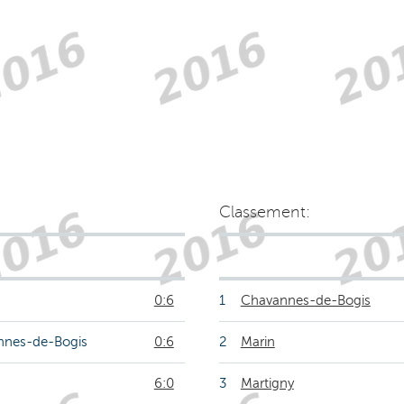
Classement:
0:6
1
Chavannes-de-Bogis
nnes-de-Bogis
0:6
2
Marin
6:0
3
Martigny