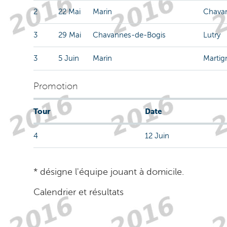
2
22 Mai
Marin
Chava
3
29 Mai
Chavannes-de-Bogis
Lutry
3
5 Juin
Marin
Martig
Promotion
Tour
Date
4
12 Juin
* désigne l'équipe jouant à domicile.
Calendrier et résultats