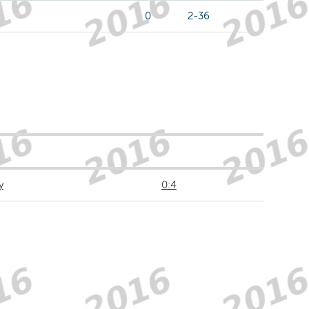
0
2-36
y
0:4